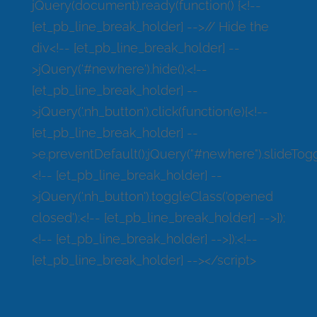
jQuery(document).ready(function() {<!--
[et_pb_line_break_holder] -->// Hide the
div<!-- [et_pb_line_break_holder] --
>jQuery('#newhere').hide();<!--
[et_pb_line_break_holder] --
>jQuery('.nh_button').click(function(e){<!--
[et_pb_line_break_holder] --
>e.preventDefault();jQuery("#newhere").slideTogg
<!-- [et_pb_line_break_holder] --
>jQuery('.nh_button').toggleClass('opened
closed');<!-- [et_pb_line_break_holder] -->});
<!-- [et_pb_line_break_holder] -->});<!--
[et_pb_line_break_holder] --></script>