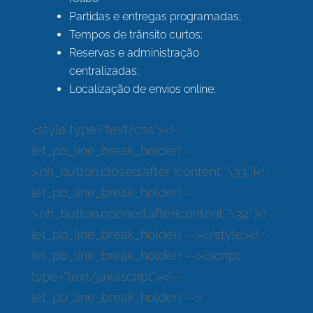
Partidas e entregas programadas;
Tempos de trânsito curtos;
Reservas e administração
centralizadas;
Localização de envios online;
<style type="text/css"><!--
[et_pb_line_break_holder] --
>.nh_button.closed:after {content:"\33";}<!--
[et_pb_line_break_holder] --
>.nh_button.opened:after{content:"\32";}<!--
[et_pb_line_break_holder] --></style><!--
[et_pb_line_break_holder] --><script
type="text/javascript"><!--
[et_pb_line_break_holder] -->